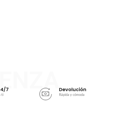
a continuada durante todo el periodo indicado.
IENZA
24/7
Devolución
 ti
Rápida y cómoda