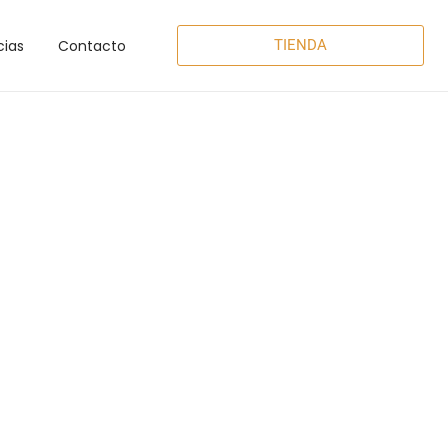
cias
Contacto
TIENDA
io y agosto
,
de
7:00 a 15:00h