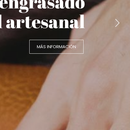
 engrasado
l artesanal
MÁS INFORMACIÓN