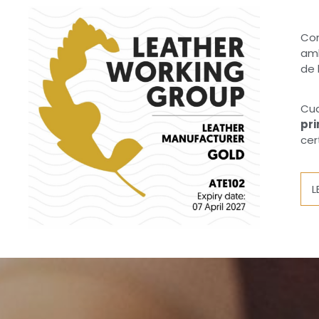
Com
amb
de 
Cua
pr
cer
L