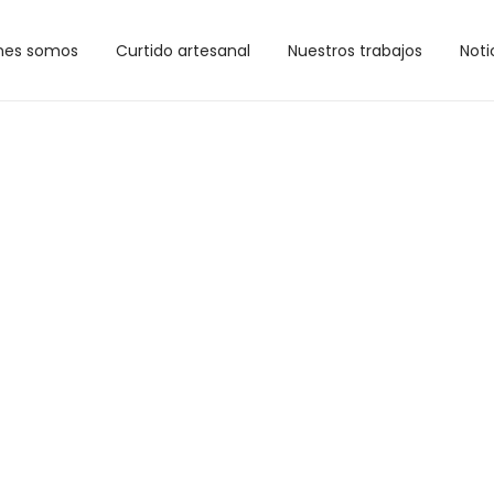
nes somos
Curtido artesanal
Nuestros trabajos
Noti
s meses de
junio, jul
o de atención será 